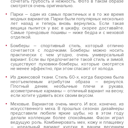
сочетать грубость и нежность. Фото в таком образе
смотрятся очень оригинально.
Парки – один из самых практичных и в то же время
модных вариантов. Парки были популярных несколько
лет назад и теперь вновь вернулись. Если такая
вещица пылится у вас в шкафу, скорее доставайте.
Самые трендовые пошивы – ниже бедра и с меховой
отделкой.
Бомберы – спортивный стиль, который отлично
сочетается с лодочками. Бомберы можно носить
практически с чем угодно, очень универсальный
вариант. Если вы предпочитаете такой стиль и зимой,
существуют пуховики-бомберы, которые смотрятся
не менее эффектно, при этом спасают от холода.
Из джинсовой ткани. Стиль 60-х, когда бахрома была
неотъемлемым атрибутом образа – вернулся.
Плотный деним, необычные плечи и рукава,
ассиметричные карманы – отличный вариант на весну,
если хотите удивить всех своим вкусом.
Меховые. Вариантов очень много. И все, конечно, из
искусственного меха. В прошлых сезонах дизайнеры
представили любили яркие шубы, но в этом году
делали коллекции более спокойными. Фасон играл
ведущую роль. Комбинировать мех, кожу и плащевку
– идеальный вариант куртки в вашем весеннем