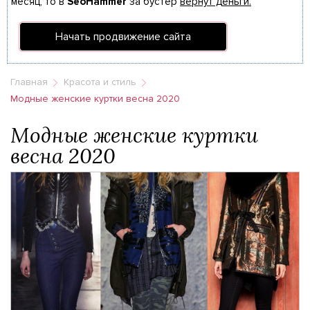
месяц, то в
SeoHammer
за бустер
вернут деньги.
Начать продвижение сайта
Главная
Красота и стиль
Модные женские куртки весна 2020
Модные женские куртки
весна 2020