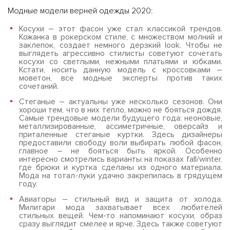
Модные модели верней одежды 2020:
Косухи – этот фасон уже стал классикой трендов.
Кожанка в рокерском стиле, с множеством молний и
заклепок, создает немного дерзкий look. Чтобы не
выглядеть агрессивно стилисты советуют сочетать
косухи со светлыми, нежными платьями и юбками.
Кстати, носить данную модель с кроссовками –
моветон, все модные эксперты против таких
сочетаний.
Стеганые – актуальны уже несколько сезонов. Они
хороши тем, что в них тепло, можно не бояться дождя.
Самые трендовые модели будущего года: неоновые,
металлизированные, ассиметричные, оверсайз и
приталенные стеганые куртки. Здесь дизайнеры
предоставили свободу воли выбирать любой фасон,
главное – не бояться быть яркой. Особенно
интересно смотрелись варианты на показах fall/winter,
где брюки и куртка сделаны из одного материала.
Мода на тотал-луки удачно закрепилась в грядущем
году.
Авиаторы – стильный вид и защита от холода.
Милитари мода захватывает всех любителей
стильных вещей. Чем-то напоминают косухи, образ
сразу выглядит смелее и ярче. Здесь также советуют