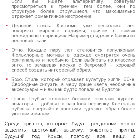
Если вы ищете альтернативу, советуем
присмотреться к тренчам, тем более, они по
структуре более струящиеся, что максимально
отражает романтичное настроение.
Деловой стиль. Костюмы уже несколько лет
покоряют мировые подиумы, причем в самых
неожиданных вариациях. Например, пиджак и брюки из
неоновой ткани.
Этно. Каждые пару лет становится популярным.
Фольклорные мотивы в одежде смотрятся очень
оригинально и необычно. Если выбирать из классики
энто, то замшевая косуха с бахромой – хороший
способ создать интересный образ.
Бохо. Стиль, который отражает культуру хиппи, 60-е.
Свободные силуэты, в меру яркие цвета, необычные
аксессуары – и вы как будто попали на Вудсток.
Гранж. Грубые кожаные ботинки, рюкзаки, куртки-
авиаторы – добавят в ваш look перчинку. Клетчатая
рубашка оверсайз и хвостики сделают образ более
уютным и милым.
Среди принтов, которые будут трендовыми можно
выделить цветочный, вышивку, животные принты.
Будущий год Крысы, поэтому все вещи с