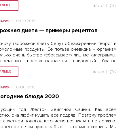
иями насыщают быстрее, чем те же самые, но…
АЛЬШЕ
0
2127
09.10.2019
НАРИЯ
рожная диета — примеры рецептов
снову творожной диеты берут обезжиренный творог и
омолочные продукты. Ее польза очевидна – организм
олько очень быстро «сбрасывает» лишние килограммы,
овременно восстанавливается природный баланс
рофлоры желудочно-кишечного тракта из-за
щения полезными молочнокислыми микроорганизмами,
АЛЬШЕ
0
1339
шается в крови уровень кальция, а…
08.10.2019
НАРИЯ
огодние блюда 2020
дующий год Желтой Земляной Свиньи. Как всем
стно, она любит кушать все подряд. Поэтому проблем
ставлением новогоднего меню возникнуть не должно.
ственное о чем нужно забыть — это мясо свинины. Мы