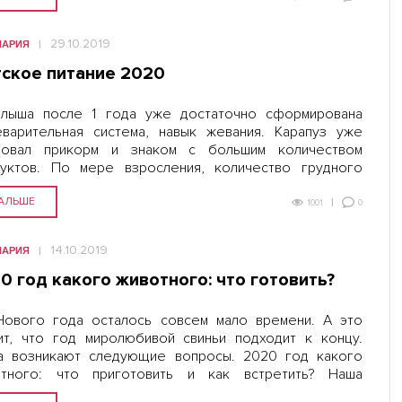
29.10.2019
НАРИЯ
ское питание 2020
лыша после 1 года уже достаточно сформирована
варительная система, навык жевания. Карапуз уже
бовал прикорм и знаком с большим количеством
уктов. По мере взросления, количество грудного
ока или смеси будет постепенно замещено
ослыми» блюдами. Конечно, каждая мама задумывается
АЛЬШЕ
0
1001
14.10.2019
НАРИЯ
0 год какого животного: что готовить?
ового года осталось совсем мало времени. А это
ит, что год миролюбивой свиньи подходит к концу.
а возникают следующие вопросы. 2020 год какого
отного: что приготовить и как встретить? Наша
кция подготовила для вас данную статью, в которой