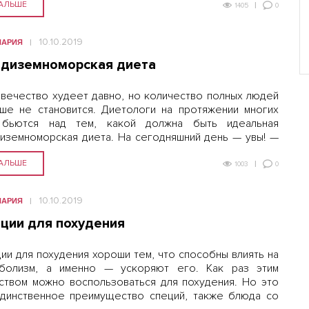
АЛЬШЕ
0
1405
10.10.2019
НАРИЯ
диземноморская диета
вечество худеет давно, но количество полных людей
ше не становится. Диетологи на протяжении многих
 бьются над тем, какой должна быть идеальная
иземноморская диета. На сегодняшний день — увы! —
й диеты не придумано, но достичь идеального веса
о, если…
АЛЬШЕ
0
1003
10.10.2019
НАРИЯ
ции для похудения
ии для похудения хороши тем, что способны влиять на
болизм, а именно — ускоряют его. Как раз этим
ством можно воспользоваться для похудения. Но это
динственное преимущество специй, также блюда со