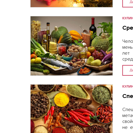
вы…
Д
КУЛИ
Сре
Чело
мень
лет
сред
тако
можн
Д
КУЛИ
Спе
Спец
мета
свой
не е