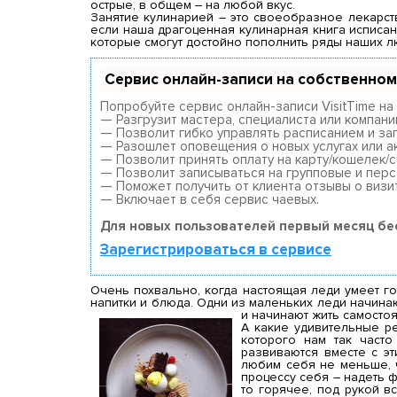
рез
острые, в общем – на любой вкус.
Занятие кулинарией – это своеобразное лекарство
За
если наша драгоценная кулинарная книга исписана
которые смогут достойно пополнить ряды наших л
Сервис онлайн-записи на собственном
Попробуйте сервис онлайн-записи VisitTime на
— Разгрузит мастера, специалиста или компани
— Позволит гибко управлять расписанием и заг
— Разошлет оповещения о новых услугах или ак
— Позволит принять оплату на карту/кошелек/с
— Позволит записываться на групповые и пер
— Поможет получить от клиента отзывы о визит
— Включает в себя сервис чаевых.
Для новых пользователей первый месяц бе
Зарегистрироваться в сервисе
Очень похвально, когда настоящая леди умеет го
напитки и блюда. Одни из маленьких леди начинаю
и начинают жить самостоя
А какие удивительные ре
которого нам так часто
развиваются вместе с эт
любим себя не меньше, ч
процессу себя – надеть ф
то горячее, под рукой в