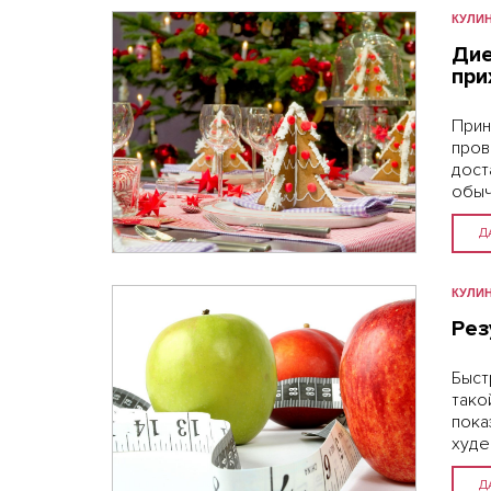
КУЛИ
Дие
при
Прин
пров
дост
обы
нов
блюд
Д
КУЛИ
Рез
Быст
тако
пок
худе
упот
Д