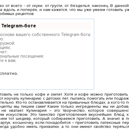
ультаты появляются уже в течение первых 7 дней.
 от всего - от скуки, от грусти, от безделья, наконец. В данно
регистрироваться и Начать продвижение
 вдоль и поперёк, и нам кажется, что мы уже умеем готовить у
юбимых рецептов.
 Telegram-боте
 основе вашего собственного Telegram-бота:
ю;
рузкой;
циях;
чет;
сональные посещения;
е к вам;
сплатно.
товить не только кофе и омлет. Хотя и кофе можно приготовить
т изучать кулинарию с детских лет, пытаясь помогать или подража
тельно. Кто-то останавливается на привычных блюдах, а кого-то 
цепты мы пишем сами! Какие только ингредиенты мы ни добавл
 не хватает. Кулинария – это творчество, которое совершен
им искусством. Это таинство приготовления вкуснейших блюд, 
ем тот шедевр, который собираемся приготовить. А значит, в 
артук, косыночку, если понадобится – приготовить латексные перч
сегда удобно иметь прихватки, а то они имеют свойство терят