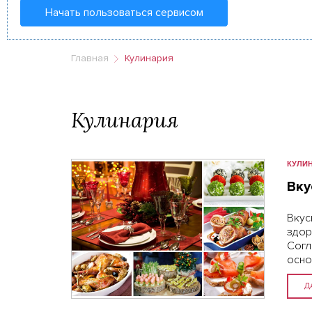
Начать пользоваться сервисом
Главная
Кулинария
Кулинария
КУЛИ
Вку
Вку
здор
Согл
осн
праз
орга
Д