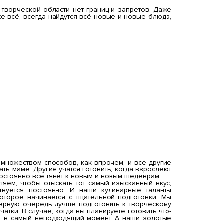
й творческой области нет границ и запретов. Даже
же всё, всегда найдутся всё новые и новые блюда,
 множеством способов, как впрочем, и все другие
ть маме. Другие учатся готовить, когда взрослеют
постоянно всё тянет к новым и новым шедеврам.
яем, чтобы отыскать тот самый изысканный вкус,
ствуется постоянно. И наши кулинарные таланты
которое начинается с тщательной подготовки. Мы
первую очередь лучше подготовить к творческому
атки. В случае, когда вы планируете готовить что-
ься в самый неподходящий момент. А наши золотые