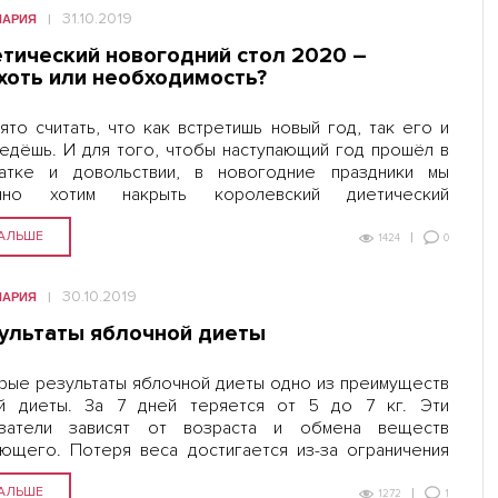
31.10.2019
НАРИЯ
тический новогодний стол 2020 –
хоть или необходимость?
ято считать, что как встретишь новый год, так его и
едёшь. И для того, чтобы наступающий год прошёл в
атке и довольствии, в новогодние праздники мы
чно хотим накрыть королевский диетический
огодний стол 2020 с шикарными разнообразными
ами. Но множество…
АЛЬШЕ
0
1424
30.10.2019
НАРИЯ
ультаты яблочной диеты
рые результаты яблочной диеты одно из преимуществ
й диеты. За 7 дней теряется от 5 до 7 кг. Эти
азатели зависят от возраста и обмена веществ
ющего. Потеря веса достигается из-за ограничения
ребления углеводов, жиров и белка, а так же…
АЛЬШЕ
1
1272