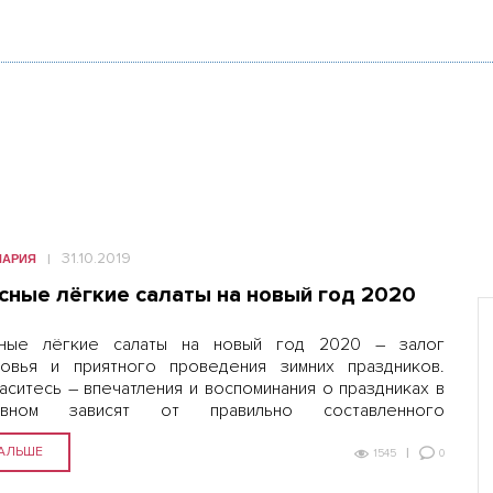
31.10.2019
НАРИЯ
сные лёгкие салаты на новый год 2020
сные лёгкие салаты на новый год 2020 – залог
овья и приятного проведения зимних праздников.
аситесь – впечатления и воспоминания о праздниках в
овном зависят от правильно составленного
дничного меню. Оно должно быть не тяжёлым для
низма, а вкусным и…
АЛЬШЕ
0
1545