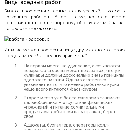
Виды вредных работ
Бывают профессии опасные в силу условий, в которых
приходится работать. А есть такие, которые просто
подталкивают нас к нездоровому образу жизни. Сначала
поговорим именно о них.
Итак, какие же профессии чаще других склоняют своих
представителей к вредным привычкам?
На первом месте, на удивление, оказываются
повара
.
Со стороны может показаться, что уж
кулинары должны досконально знать принципы
здорового питания. Однако статистика
указывает на то, что именно работники кухни
чаще всего питаются фаст-фудом.
Второе место уже более ожидаемо занимают
дальнобойщики – отсутствие физических
упражнений и питание сомнительными
продуктами, добытыми на заправках, берет
свое.
Адвокаты, бухгалтера, операторы колл-
центров и
о
фисные сотрудники в целом –