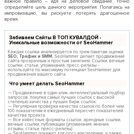
важное правило – идя на деловое свидание, точно
определяйте цель данного мероприятия. Полагаясь на
импровизацию, вы рискуете потерять драгоценное
время.
Забиваем Сайты В ТОП КУВАЛДОЙ -
Уникальные возможности от SeoHammer
Каждая ссылка анализируется по трем пакетам оценки:
SEO, Трафик и SMM.
SeoHammer делает продвижение
сайта прозрачным и простым занятием. Ссылки, вечные
ссылки, статьи, упоминания, пресс-релизы -
используйте по максимуму потенциал SeoHammer для
продвижения вашего сайта.
Что умеет делать SeoHammer
— Продвижение в один клик, интеллектуальный подбор
запросов, покупка самых лучших ссылок с высокой
степенью качества у лучших бирж ссылок.
— Регулярная проверка качества ссылок по более чем
100 показателям и ежедневный пересчет показателей
качества проекта.
— Все известные форматы ссылок: арендные ссылки,
вечные ссылки, публикации (упоминания, мнения,
отзывы, статьи, пресс-релизы).
— SeoHammer покажет, где рост или падение, а также