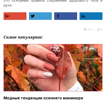
это основные правила сохранения здорового тела и
духа.
+1
Tвитнуть
Поделиться
Поделитьс
0
1143
Самое популярное:
Модные тенденции осеннего маникюра